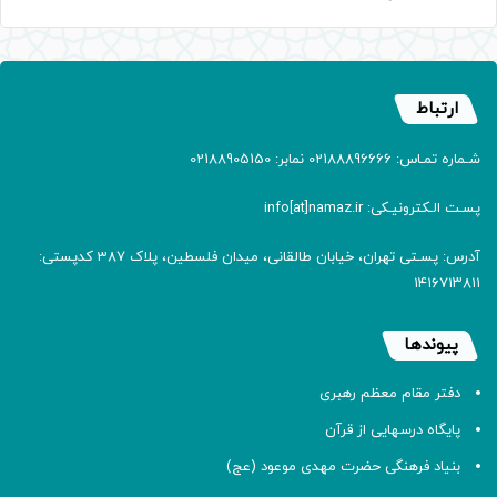
ارتباط
شـماره تمـاس: 02188896666 نمابر: 02188905150
پسـت الـکترونیـکی: info[at]namaz.ir
آدرس: پسـتی تهران، خیابان طالقانی، میدان فلسطین، پلاک 387 کدپستی:
۱۴۱۶۷۱۳۸۱۱
پیوندها
دفتر مقام معظم رهبری
پایگاه درسهایی از قرآن
بنیاد فرهنگی حضرت مهدی موعود (عج)