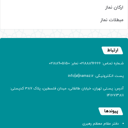
ارکان نماز
مبطلات نماز
ارتباط
شـماره تمـاس: 02188896666 نمابر: 02188905150
پسـت الـکترونیـکی: info[at]namaz.ir
آدرس: پسـتی تهران، خیابان طالقانی، میدان فلسطین، پلاک 387 کدپستی:
۱۴۱۶۷۱۳۸۱۱
پیوندها
دفتر مقام معظم رهبری