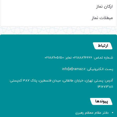
ارکان نماز
مبطلات نماز
ارتباط
شـماره تمـاس: 02188896666 نمابر: 02188905150
پسـت الـکترونیـکی: info[at]namaz.ir
آدرس: پسـتی تهران، خیابان طالقانی، میدان فلسطین، پلاک 387 کدپستی:
۱۴۱۶۷۱۳۸۱۱
پیوندها
دفتر مقام معظم رهبری