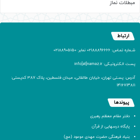
مبطلات نماز
ارتباط
شـماره تمـاس: 02188896666 نمابر: 02188905150
پسـت الـکترونیـکی: info[at]namaz.ir
آدرس: پسـتی تهران، خیابان طالقانی، میدان فلسطین، پلاک 387 کدپستی:
۱۴۱۶۷۱۳۸۱۱
پیوندها
دفتر مقام معظم رهبری
پایگاه درسهایی از قرآن
بنیاد فرهنگی حضرت مهدی موعود (عج)