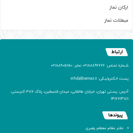
ارکان نماز
مبطلات نماز
ارتباط
شـماره تمـاس: 02188896666 نمابر: 02188905150
پسـت الـکترونیـکی: info[at]namaz.ir
آدرس: پسـتی تهران، خیابان طالقانی، میدان فلسطین، پلاک 387 کدپستی:
۱۴۱۶۷۱۳۸۱۱
پیوندها
دفتر مقام معظم رهبری