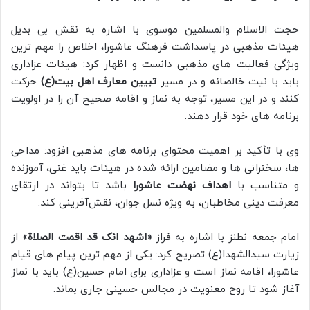
حجت الاسلام والمسلمین موسوی با اشاره به نقش بی بدیل
هیئات مذهبی در پاسداشت فرهنگ عاشورا، اخلاص را مهم ترین
ویژگی فعالیت های مذهبی دانست و اظهار کرد: هیئات عزاداری
باید با نیت خالصانه و در مسیر
تبیین معارف اهل بیت(ع)
حرکت
کنند و در این مسیر، توجه به نماز و اقامه صحیح آن را در اولویت
برنامه های خود قرار دهند.
وی با تأکید بر اهمیت محتوای برنامه های مذهبی افزود: مداحی
ها، سخنرانی ها و مضامین ارائه شده در هیئات باید غنی، آموزنده
و متناسب با
اهداف نهضت عاشورا
باشد تا بتواند در ارتقای
معرفت دینی مخاطبان، به ویژه نسل جوان، نقش‌آفرینی کند.
امام جمعه نطنز با اشاره به فراز
«اشهد انک قد اقمت الصلاة»
از
زیارت سیدالشهدا(ع) تصریح کرد: یکی از مهم ترین پیام های قیام
عاشورا، اقامه نماز است و عزاداری برای امام حسین(ع) باید با نماز
آغاز شود تا روح معنویت در مجالس حسینی جاری بماند.