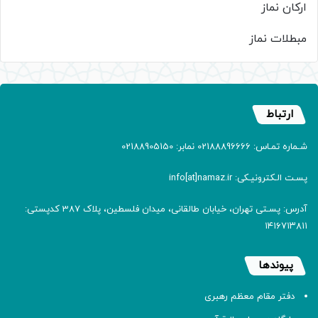
ارکان نماز
مبطلات نماز
ارتباط
شـماره تمـاس: 02188896666 نمابر: 02188905150
پسـت الـکترونیـکی: info[at]namaz.ir
آدرس: پسـتی تهران، خیابان طالقانی، میدان فلسطین، پلاک 387 کدپستی:
۱۴۱۶۷۱۳۸۱۱
پیوندها
دفتر مقام معظم رهبری