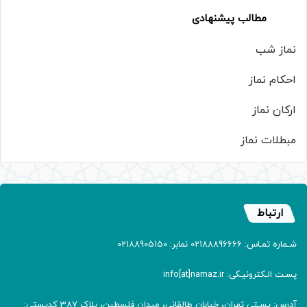
مطالب پیشنهادی
نماز شب
احکام نماز
ارکان نماز
مبطلات نماز
ارتباط
شـماره تمـاس: 02188896666 نمابر: 02188905150
پسـت الـکترونیـکی: info[at]namaz.ir
آدرس: پسـتی تهران، خیابان طالقانی، میدان فلسطین، پلاک 387 کدپستی: