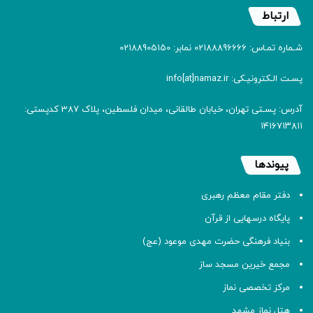
ارتباط
شـماره تمـاس: 02188896666 نمابر: 02188905150
پسـت الـکترونیـکی: info[at]namaz.ir
آدرس: پسـتی تهران، خیابان طالقانی، میدان فلسطین، پلاک 387 کدپستی:
۱۴۱۶۷۱۳۸۱۱
پیوندها
دفتر مقام معظم رهبری
پایگاه درسهایی از قرآن
بنیاد فرهنگی حضرت مهدی موعود (عج)
مجمع خیرین مسجد ساز
مرکز تخصصی نماز
هتل نماز مشهد