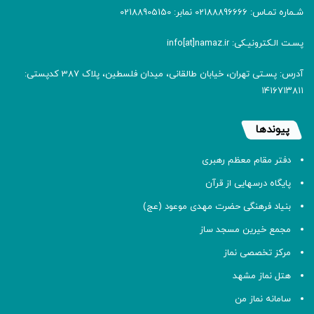
شـماره تمـاس: 02188896666 نمابر: 02188905150
پسـت الـکترونیـکی: info[at]namaz.ir
آدرس: پسـتی تهران، خیابان طالقانی، میدان فلسطین، پلاک 387 کدپستی:
۱۴۱۶۷۱۳۸۱۱
پیوندها
دفتر مقام معظم رهبری
پایگاه درسهایی از قرآن
بنیاد فرهنگی حضرت مهدی موعود (عج)
مجمع خیرین مسجد ساز
مرکز تخصصی نماز
هتل نماز مشهد
سامانه نماز من