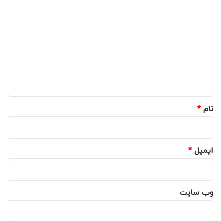
د
ی
د
گ
ا
ه
*
نام
*
ایمیل
*
وب‌ سایت