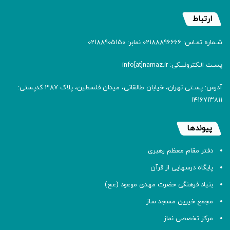
ارتباط
شـماره تمـاس: 02188896666 نمابر: 02188905150
پسـت الـکترونیـکی: info[at]namaz.ir
آدرس: پسـتی تهران، خیابان طالقانی، میدان فلسطین، پلاک 387 کدپستی:
۱۴۱۶۷۱۳۸۱۱
پیوندها
دفتر مقام معظم رهبری
پایگاه درسهایی از قرآن
بنیاد فرهنگی حضرت مهدی موعود (عج)
مجمع خیرین مسجد ساز
مرکز تخصصی نماز