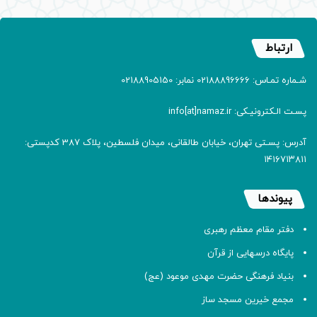
ارتباط
شـماره تمـاس: 02188896666 نمابر: 02188905150
پسـت الـکترونیـکی: info[at]namaz.ir
آدرس: پسـتی تهران، خیابان طالقانی، میدان فلسطین، پلاک 387 کدپستی:
۱۴۱۶۷۱۳۸۱۱
پیوندها
دفتر مقام معظم رهبری
پایگاه درسهایی از قرآن
بنیاد فرهنگی حضرت مهدی موعود (عج)
مجمع خیرین مسجد ساز