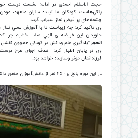
حجت الاسلام احمدی در ادامه نشست درست خوا
پاكي‌هاست
. كودكان ما آينده سازان متعهد، مومن،
چشمه‌هاي پر فيض نماز سيراب گردد.
وی تاکید کرد: چه زيباست تا با آموزش عملي نماز د
جاويدان اين فريضه ي الهي صفا بخشيم چرا كه
الحجر”
يادگيري علم ودانش در كودكي همچون نقشي ا
وی در پایان اظهار کرد: هدف اجرای طرح درست 
فرزندانمان موثر وسازنده خواهد بود.
در این دوره بالغ بر 250 نفر از دانش‌آموزان حضور داشتند