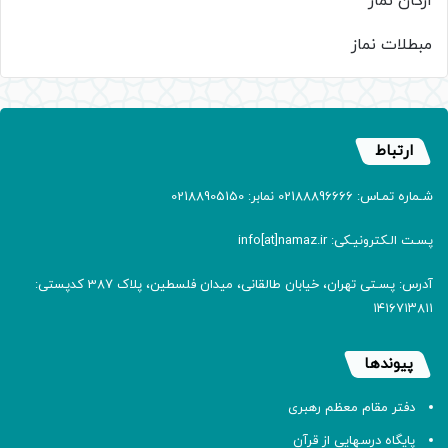
ارکان نماز
مبطلات نماز
ارتباط
شـماره تمـاس: 02188896666 نمابر: 02188905150
پسـت الـکترونیـکی: info[at]namaz.ir
آدرس: پسـتی تهران، خیابان طالقانی، میدان فلسطین، پلاک 387 کدپستی:
۱۴۱۶۷۱۳۸۱۱
پیوندها
دفتر مقام معظم رهبری
پایگاه درسهایی از قرآن