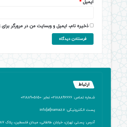
ایمیل
*
ذخیره نام، ایمیل و وبسایت من در مرورگر برای 
ارتباط
شـماره تمـاس: 02188896666 نمابر: 02188905150
پسـت الـکترونیـکی: info[at]namaz.ir
آدرس: پسـتی تهران، خیابان طالقانی، میدان فلسطین، پلاک 387 کدپستی: ۱۴۱۶۷۱۳۸۱۱