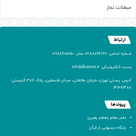
مبطلات نماز
ارتباط
شـماره تمـاس: 02188896666 نمابر: 02188905150
پسـت الـکترونیـکی: info[at]namaz.ir
آدرس: پسـتی تهران، خیابان طالقانی، میدان فلسطین، پلاک 387 کدپستی:
۱۴۱۶۷۱۳۸۱۱
پیوندها
دفتر مقام معظم رهبری
پایگاه درسهایی از قرآن