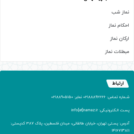
نماز شب
احکام نماز
ارکان نماز
مبطلات نماز
ارتباط
شـماره تمـاس: 02188896666 نمابر: 02188905150
پسـت الـکترونیـکی: info[at]namaz.ir
آدرس: پسـتی تهران، خیابان طالقانی، میدان فلسطین، پلاک 387 کدپستی:
۱۴۱۶۷۱۳۸۱۱