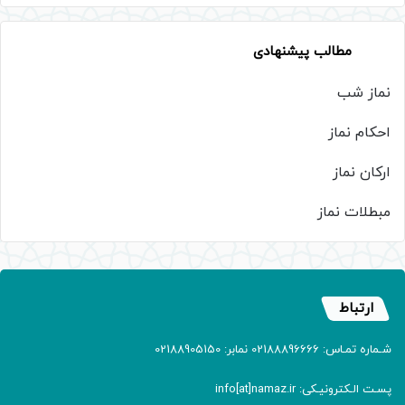
مطالب پیشنهادی
نماز شب
احکام نماز
ارکان نماز
مبطلات نماز
ارتباط
شـماره تمـاس: 02188896666 نمابر: 02188905150
پسـت الـکترونیـکی: info[at]namaz.ir