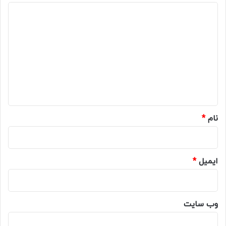
د
ی
د
گ
ا
ه
*
نام
*
ایمیل
*
وب‌ سایت