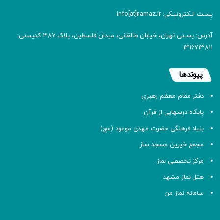
پسـت الـکترونیـکی: info[at]namaz.ir
آدرس: پسـتی تهران، خیابان طالقانی، میدان فلسطین، پلاک 387 کدپستی:
۱۴۱۶۷۱۳۸۱۱
پیوندها
دفتر مقام معظم رهبری
پایگاه درسهایی از قرآن
بنیاد فرهنگی حضرت مهدی موعود (عج)
مجمع خیرین مسجد ساز
مرکز تخصصی نماز
هتل نماز مشهد
سامانه نماز من