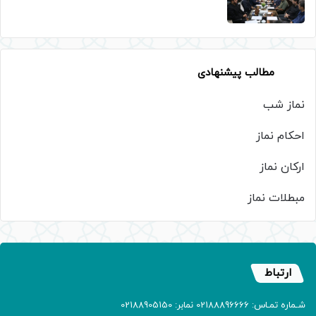
مطالب پیشنهادی
نماز شب
احکام نماز
ارکان نماز
مبطلات نماز
ارتباط
شـماره تمـاس: 02188896666 نمابر: 02188905150