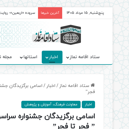
پنج‌شنبه, 15 مرداد 1405
سروده‌ «اربعین»؛ روا
آخرین خبرها
ستاد اقامه نماز
اخبار
استانها
مجله ن
ستاد اقامه نماز
/
اخبار
/
اسامی برگزیدگان جشنوا
فجر”
اخبار
معاونت فرهنگ، آموزش و پژوهش
اسامی برگزیدگان جشنواره سراسری
” فجر تا فجر”