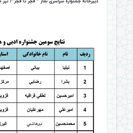
دبیرخانه جشنواره سراسری نماز ” فجر تا فجر”/ تیر ماه 4