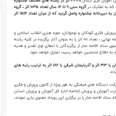
آموزان عزیز ارسال
3348 اثر در رشته های مختلف جشنواره
د که به تفکیک در
گروه سنی 9 تا 12 سال تعداد 1035 اثر ، گروه
سنی 13 الی 18 سال و گروه سنی بزرگسال با 1324 اثر به دبیرخانه جشنواره واصل گردید که از میان تعداد 1513 اثر
 پرورش فکری کودکان و نوجوانان، حوزه هنری انقلاب اسلامی و
مرکز تخصصی نماز قم از میان آثار راه یافته به مرحله نهایی ، تعداد 101 اثر را به عنوان آثار برگزیده در کلیه رشته
ی ستاد اقامه نماز از برگزیدگان با اعطای لوح تقدیر و هدیه
ه به اطلاع منتخبین خواهد رسید، تجلیل خواهد نمود.
استان های قزوین با 926 اثر ، اصفهان با 313 اثر و آذربایجان شرقی با 186 اثر به ترتیب رتبه های
ند.
ارکت دستگاه های فرهنگی به طور ویژه از کانون پرورش و فکری
وزارت آموزش و پرورش (خاصه اداره کل آموزش و پرورش استان
ستاد اقامه نماز را در برگزاری این رویداد معنوی یاری نمودند،