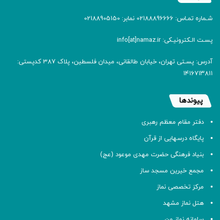
شـماره تمـاس: 02188896666 نمابر: 02188905150
پسـت الـکترونیـکی: info[at]namaz.ir
آدرس: پسـتی تهران، خیابان طالقانی، میدان فلسطین، پلاک 387 کدپستی:
۱۴۱۶۷۱۳۸۱۱
پیوندها
دفتر مقام معظم رهبری
پایگاه درسهایی از قرآن
بنیاد فرهنگی حضرت مهدی موعود (عج)
مجمع خیرین مسجد ساز
مرکز تخصصی نماز
هتل نماز مشهد
سامانه نماز من