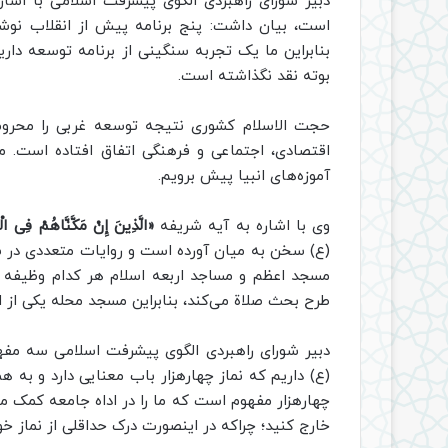
است، بیان داشت: پنج برنامه پیش از انقلاب نوش
بنابراین ما یک تجربه سنگینی از برنامه توسعه د
بوته نقد نگذاشته است.
حجت الاسلام کشوری نتیجه توسعه غربی را محرو
اقتصادی، اجتماعی و فرهنگی اتفاق افتاده است. م
آموزه‌های انبیا پیش برویم.
وی با اشاره به آیه شریفه
«الَّذِینَ إِنْ مَکَّنَّاهُمْ فِی ال
(ع) سخن به میان آورده است و روایات متعددی در ش
مسجد اعظم و مساجد اربعه اسلام هر کدام وظیفه اق
طرح بحث صلاة می‌کند، بنابراین مسجد محله یکی از ار
دبیر شورای راهبردی الگوی پیشرفت اسلامی سه مفهو
(ع) داریم که نماز چهارهزار باب معنایی دارد و به 
چهارهزار مفهوم است که ما را در اداه جامعه کمک می‌ک
خارج کنید؛ چراکه در این‎صورت درک حداقلی از نماز خواهیم شد.