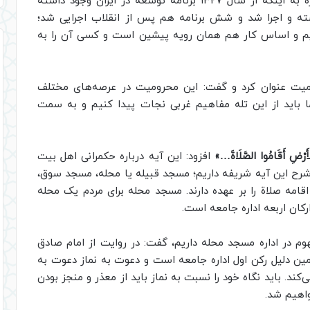
دبیر شورای راهبردی الگوی پیشرفت اسلامی با اشاره به اینکه از سال ۱۳۲۷ برنامه توسعه در ایران وجود داشته
ته و اجرا شد و شش برنامه هم پس از انقلاب اجرایی شد؛
اریم و اساس کار هم همان رویه پیشین است و کسی آن را به
میت عنوان کرد و گفت: این محرومیت در عرصه‌های مختلف
ا باید از این تله مفاهیم غربی نجات پیدا کنیم و به سمت
ْأَرْضِ أَقَامُوا الصَّلَاةَ…»
افزود: این آیه درباره حکمرانی اهل بیت
رح این آیه شریفه داریم؛ مسجد قبیله یا محله، مسجد سوق،
امه صلاة را بر عهده دارند. مسجد محله برای مردم یک محله
کان اربعه اداره جامعه است.
م در اداره مسجد محله داریم، گفت: در روایت از امام صادق
همین دلیل رکن اول اداره جامعه است و دعوت به نماز دعوت به
ند. باید نگاه خود را نسبت به نماز باید از معذر و منجز بودن