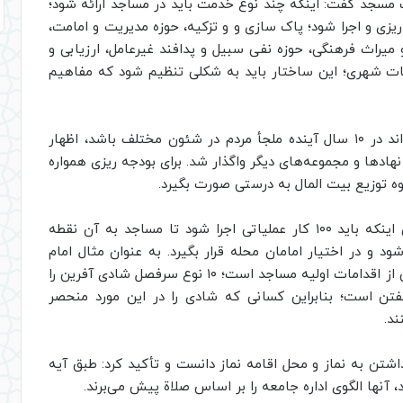
سجد گفت: اینکه چند نوع خدمت باید در مساجد ارائه شود؛
 برنامه ریزی و اجرا شود؛ پاک سازی و و تزکیه، حوزه مدیریت و امامت،
یراث فرهنگی، حوزه نفی سبیل و پدافند غیرعامل، ارزیابی و
ات شهری؛ این ساختار باید به شکلی تنظیم شود که مفاهیم
وی با بیان اینکه مسجد با تغییر برنامه زیری می‌تواند در ۱۰ سال آینده ملجأ مردم در شئون مختلف باشد، اظهار
هادها و مجموعه‌های دیگر واگذار شد. برای بودجه ریزی همواره
وه توزیع بیت المال به درستی صورت بگیرد.
دبیر شورای راهبردی الگوی پیشرفت اسلامی با بیان اینکه باید ۱۰۰ کار عملیاتی اجرا شود تا مساجد به آن نقطه
جزوه آموزشی تدوین شود و در اختیار امامان محله قرار بگیرد. به عنوان مثال امام
محله باید مدیریت تفریحات حلال را داشته باشد؛ این از اقدامات اولیه مساجد است؛ ۱۰ نوع سرفصل شادی آفرین را
گفتن است؛ بنابراین کسانی که شادی را در این مورد منحصر
ند.
شتن به نماز و محل اقامه نماز دانست و تأکید کرد: طبق آیه
 آنها الگوی اداره جامعه را بر اساس صلاة پیش می‌برند.