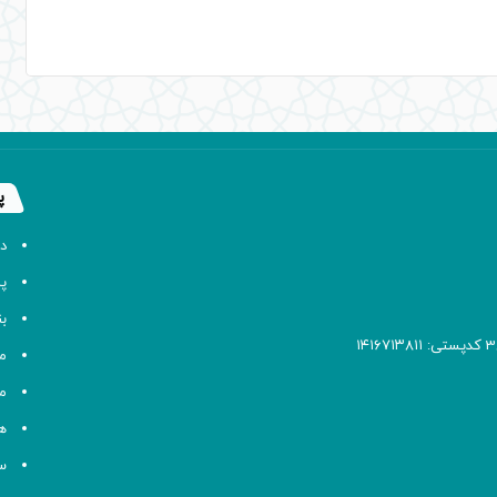
پ
د
پا
ب
م
م
ه
سا