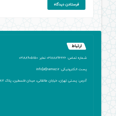
ارتباط
شـماره تمـاس: 02188896666 نمابر: 02188905150
پسـت الـکترونیـکی: info[at]namaz.ir
آدرس: پسـتی تهران، خیابان طالقانی، میدان فلسطین، پلاک 387 کدپستی: ۱۴۱۶۷۱۳۸۱۱