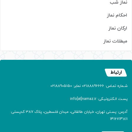
نماز شب
احکام نماز
ارکان نماز
مبطلات نماز
ارتباط
شـماره تمـاس: 02188896666 نمابر: 02188905150
پسـت الـکترونیـکی: info[at]namaz.ir
آدرس: پسـتی تهران، خیابان طالقانی، میدان فلسطین، پلاک 387 کدپستی:
۱۴۱۶۷۱۳۸۱۱