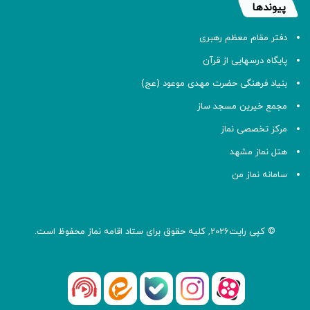
پیوندها
دفتر مقام معظم رهبری
پایگاه درسهایی از قرآن
بنیاد فرهنگی حضرت مهدی موعود (عج)
مجمع خیرین مسجد ساز
مرکز تخصصی نماز
هتل نماز مشهد
سامانه نماز من
© کپی رایت2026, کلیه حقوق برای ستاد اقامه
نماز
محفوظ است.
آپارات
بله
اینستاگرام
ایتا
شنوتو