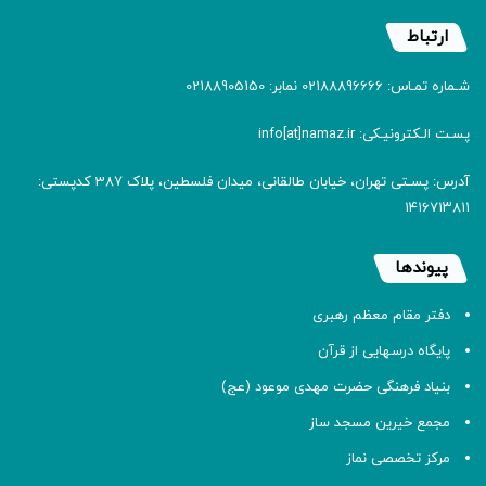
ارتباط
شـماره تمـاس: 02188896666 نمابر: 02188905150
پسـت الـکترونیـکی: info[at]namaz.ir
آدرس: پسـتی تهران، خیابان طالقانی، میدان فلسطین، پلاک 387 کدپستی:
۱۴۱۶۷۱۳۸۱۱
پیوندها
دفتر مقام معظم رهبری
پایگاه درسهایی از قرآن
بنیاد فرهنگی حضرت مهدی موعود (عج)
مجمع خیرین مسجد ساز
مرکز تخصصی نماز