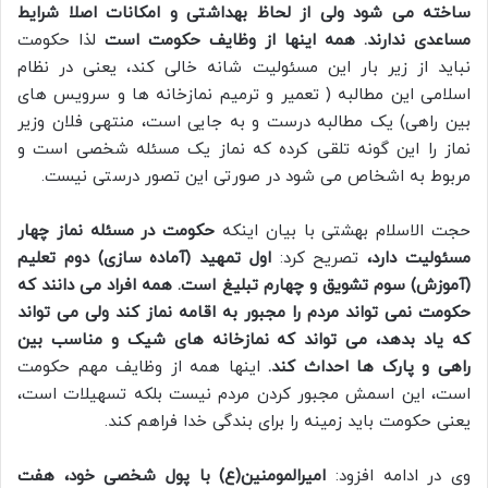
ساخته می شود ولی از لحاظ بهداشتی و امکانات اصلا شرایط
مساعدی ندارند. همه اینها از وظایف حکومت است
لذا حکومت
نباید از زیر بار این مسئولیت شانه خالی کند، یعنی در نظام
اسلامی این مطالبه ( تعمیر و ترمیم نمازخانه ها و سرویس های
بین راهی) یک مطالبه درست و به جایی است، منتهی فلان وزیر
نماز را این گونه تلقی کرده که نماز یک مسئله شخصی است و
مربوط به اشخاص می شود در صورتی این تصور درستی نیست.
حجت الاسلام بهشتی با بیان اینکه
حکومت در مسئله نماز چهار
مسئولیت دارد،
تصریح کرد:
اول تمهید (آماده سازی) دوم تعلیم
(آموزش) سوم تشویق و چهارم تبلیغ است.
همه افراد می دانند که
حکومت نمی تواند مردم را مجبور به اقامه نماز کند ولی می تواند
که یاد بدهد، می تواند که نمازخانه های شیک و مناسب بین
راهی و پارک ها احداث کند.
اینها همه از وظایف مهم حکومت
است، این اسمش مجبور کردن مردم نیست بلکه تسهیلات است،
یعنی حکومت باید زمینه را برای بندگی خدا فراهم کند.
وی در ادامه افزود:
امیرالمومنین(ع) با پول شخصی خود، هفت