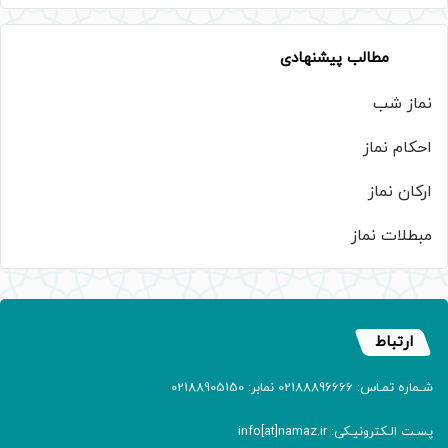
مطالب پیشنهادی
نماز شب
احکام نماز
ارکان نماز
مبطلات نماز
ارتباط
شـماره تمـاس: 02188896666 نمابر: 02188905150
پسـت الـکترونیـکی: info[at]namaz.ir