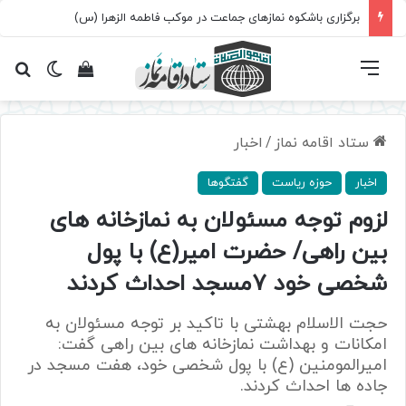
برگزاری باشکوه نمازهای جماعت در موکب فاطمه الزهرا (س)
فهرست
تغییر پ
مشاهده سبد 
جس
ستاد اقامه نماز
/
اخبار
اخبار
حوزه ریاست
گفتگوها
لزوم توجه مسئولان به نمازخانه های
بین راهی/ حضرت امیر(ع) با پول
شخصی خود ۷مسجد احداث کردند
حجت الاسلام بهشتی با تاکید بر توجه مسئولان به
امکانات و بهداشت نمازخانه های بین راهی گفت:
امیرالمومنین (ع) با پول شخصی خود، هفت مسجد در
جاده ها احداث کردند.