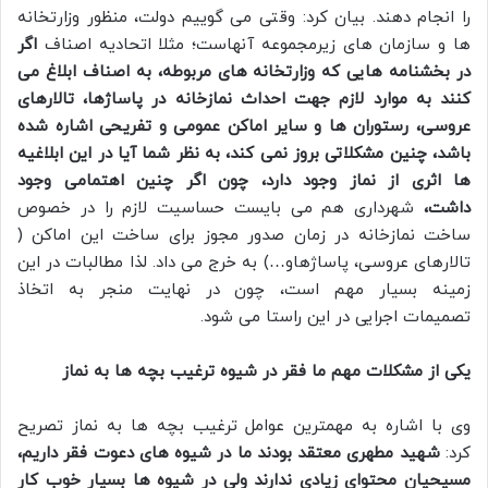
را انجام دهند. بیان کرد: وقتی می گوییم دولت، منظور وزارتخانه
ها و سازمان های زیرمجموعه آنهاست؛ مثلا اتحادیه اصناف
اگر
در بخشنامه هایی که وزارتخانه های مربوطه، به اصناف ابلاغ می
کنند به موارد لازم جهت احداث نمازخانه در پاساژها، تالارهای
عروسی، رستوران ها و سایر اماکن عمومی و تفریحی اشاره شده
باشد، چنین مشکلاتی بروز نمی کند، به نظر شما آیا در این ابلاغیه
ها اثری از نماز وجود دارد، چون اگر چنین اهتمامی وجود
داشت،
شهرداری هم می بایست حساسیت لازم را در خصوص
ساخت نمازخانه در زمان صدور مجوز برای ساخت این اماکن (
تالارهای عروسی، پاساژهاو…) به خرج می داد. لذا مطالبات در این
زمینه بسیار مهم است، چون در نهایت منجر به اتخاذ
تصمیمات اجرایی در این راستا می شود.
یکی از مشکلات مهم ما فقر در شیوه ترغیب بچه ها به نماز
وی با اشاره به مهمترین عوامل ترغیب بچه ها به نماز تصریح
کرد:
شهید مطهری معتقد بودند ما در شیوه های دعوت فقر داریم،
مسیحیان محتوای زیادی ندارند ولی در شیوه ها بسیار خوب کار