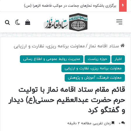
برگزاری باشکوه نمازهای جماعت در موکب فاطمه الزهرا (س)
فهرست
تغییر پ
مشاهده سبد 
جس
ستاد اقامه نماز
/
معاونت ‌برنامه ریزی، نظارت و ارزیابی
اخبار
حوزه ریاست
مدیریت روابط عمومی و اطلاع رسانی
معاونت ‌برنامه ریزی، نظارت و ارزیابی
معاونت فرهنگ، آموزش و پژوهش
قائم مقام ستاد اقامه نماز با تولیت
حرم حضرت عبدالعظیم حسنی(ع) دیدار
و گفتگو کرد
0
زمان تقریبی مطالعه 2 دقیقه