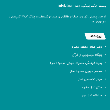
پسـت الـکترونیـکی: info[at]namaz.ir
آدرس: پسـتی تهران، خیابان طالقانی، میدان فلسطین، پلاک 387 کدپستی:
۱۴۱۶۷۱۳۸۱۱
پیوندها
دفتر مقام معظم رهبری
پایگاه درسهایی از قرآن
بنیاد فرهنگی حضرت مهدی موعود (عج)
مجمع خیرین مسجد ساز
مرکز تخصصی نماز
هتل نماز مشهد
سامانه نماز من