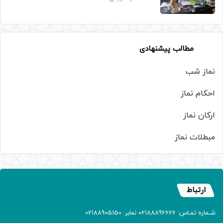
مطالب پیشنهادی
نماز شب
احکام نماز
ارکان نماز
مبطلات نماز
ارتباط
شـماره تمـاس: 02188896666 نمابر: 02188905150