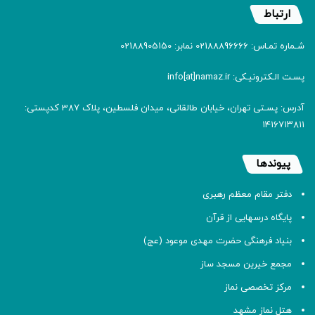
ارتباط
شـماره تمـاس: 02188896666 نمابر: 02188905150
پسـت الـکترونیـکی: info[at]namaz.ir
آدرس: پسـتی تهران، خیابان طالقانی، میدان فلسطین، پلاک 387 کدپستی:
۱۴۱۶۷۱۳۸۱۱
پیوندها
دفتر مقام معظم رهبری
پایگاه درسهایی از قرآن
بنیاد فرهنگی حضرت مهدی موعود (عج)
مجمع خیرین مسجد ساز
مرکز تخصصی نماز
هتل نماز مشهد