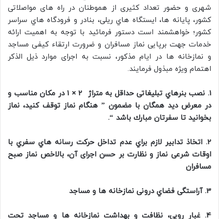
شهری و حضور تعداد كثيری از هموطنان در راه های مواصلاتی
كشور، پايانه ها، ايستگاه هاي ريلی، بنادر و فرودگاه هاي سراسر
كشور؛ خواهشمند است دستور فرمائيد با توجه به اهميت ارائه
خدمات جهت برپايی نماز مسافران و ضرورت ارتقاء كيفی مساجد
و نمازخانه ها در ايام مذكور، نسبت به اجرای موارد ذيل الذكر
اهتمام ويژه مبذول فرمايند.
1. نصب بنرهاي تبليغاتی حداقل به متراژ 2 × 1 در مكان مناسب و
در معرض ديد همگان با مضمون ” هنگام نماز توقف كنيد، نماز
بخوانيد تا سفرتان مبارك باشد “.
2. اتخاذ تدابير لازم براي عدم تداخل حركت رسانه هاي سفري با
اوقات شرعی نماز و نظارت بر حسن اجرای آن، بالاخص نماز صبح
مسافران
3. آراستگی فضاي درونی نمازخانه ها و مساجد
4. غبار روبی، نظافت و بهداشت نمازخانه ها و مساجد تحت