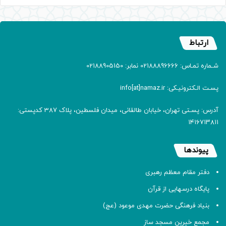
ارتباط
شـماره تمـاس: 02188896666 نمابر: 02188905150
پسـت الـکترونیـکی: info[at]namaz.ir
آدرس: پسـتی تهران، خیابان طالقانی، میدان فلسطین، پلاک 387 کدپستی:
۱۴۱۶۷۱۳۸۱۱
پیوندها
دفتر مقام معظم رهبری
پایگاه درسهایی از قرآن
بنیاد فرهنگی حضرت مهدی موعود (عج)
مجمع خیرین مسجد ساز