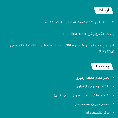
ارتباط
شـماره تمـاس: 02188896666 نمابر: 02188905150
پسـت الـکترونیـکی: info[at]namaz.ir
آدرس: پسـتی تهران، خیابان طالقانی، میدان فلسطین، پلاک 387 کدپستی:
۱۴۱۶۷۱۳۸۱۱
پیوندها
دفتر مقام معظم رهبری
پایگاه درسهایی از قرآن
بنیاد فرهنگی حضرت مهدی موعود (عج)
مجمع خیرین مسجد ساز
مرکز تخصصی نماز