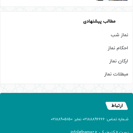
مطالب پیشنهادی
نماز شب
احکام نماز
ارکان نماز
مبطلات نماز
ارتباط
شـماره تمـاس: 02188896666 نمابر: 02188905150
پسـت الـکترونیـکی: info[at]namaz.ir