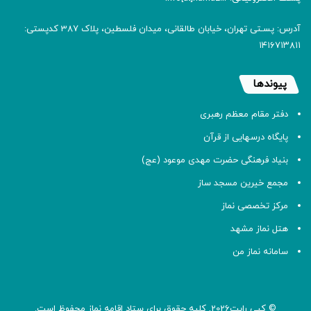
آدرس: پسـتی تهران، خیابان طالقانی، میدان فلسطین، پلاک 387 کدپستی:
۱۴۱۶۷۱۳۸۱۱
پیوندها
دفتر مقام معظم رهبری
پایگاه درسهایی از قرآن
بنیاد فرهنگی حضرت مهدی موعود (عج)
مجمع خیرین مسجد ساز
مرکز تخصصی نماز
هتل نماز مشهد
سامانه نماز من
© کپی رایت2026, کلیه حقوق برای ستاد اقامه
نماز
محفوظ است.