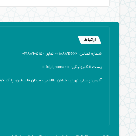
ارتباط
شـماره تمـاس: 02188896666 نمابر: 02188905150
پسـت الـکترونیـکی: info[at]namaz.ir
آدرس: پسـتی تهران، خیابان طالقانی، میدان فلسطین، پلاک 387 کدپستی: ۱۴۱۶۷۱۳۸۱۱