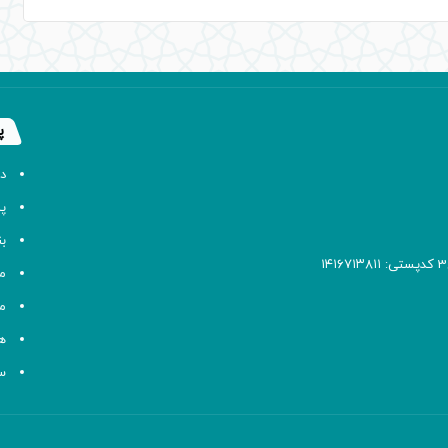
پ
د
پا
ب
م
م
ه
سا