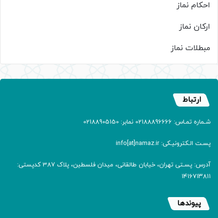
احکام نماز
ارکان نماز
مبطلات نماز
ارتباط
شـماره تمـاس: 02188896666 نمابر: 02188905150
پسـت الـکترونیـکی: info[at]namaz.ir
آدرس: پسـتی تهران، خیابان طالقانی، میدان فلسطین، پلاک 387 کدپستی:
۱۴۱۶۷۱۳۸۱۱
پیوندها