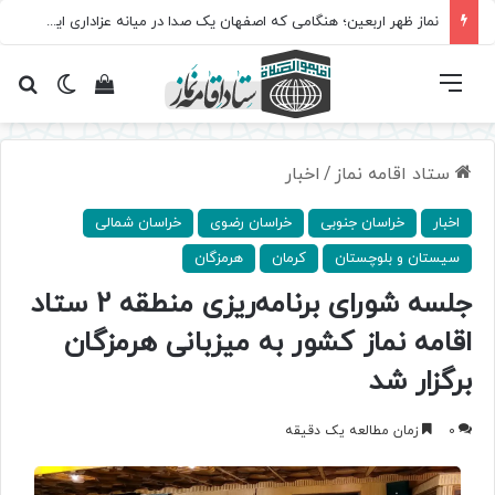
نماز ظهر اربعین؛ هنگامی که اصفهان یک صدا در میانه عزاداری ایستاد
فهرست
تغییر پ
مشاهده سبد 
جس
ستاد اقامه نماز
/
اخبار
اخبار
خراسان جنوبی
خراسان رضوی
خراسان شمالی
سیستان و بلوچستان
کرمان
هرمزگان
جلسه شورای برنامه‌ریزی منطقه 2 ستاد
اقامه نماز کشور به میزبانی هرمزگان
برگزار شد
0
زمان مطالعه یک دقیقه