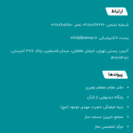
ارتباط
شـماره تمـاس: 02188896666 نمابر: 02188905150
پسـت الـکترونیـکی: info[at]namaz.ir
آدرس: پسـتی تهران، خیابان طالقانی، میدان فلسطین، پلاک 387 کدپستی:
۱۴۱۶۷۱۳۸۱۱
پیوندها
دفتر مقام معظم رهبری
پایگاه درسهایی از قرآن
بنیاد فرهنگی حضرت مهدی موعود (عج)
مجمع خیرین مسجد ساز
مرکز تخصصی نماز