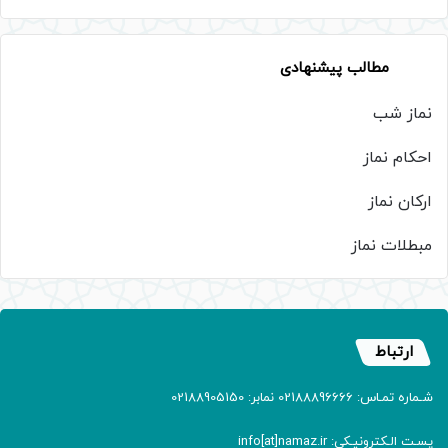
مطالب پیشنهادی
نماز شب
احکام نماز
ارکان نماز
مبطلات نماز
ارتباط
شـماره تمـاس: 02188896666 نمابر: 02188905150
پسـت الـکترونیـکی: info[at]namaz.ir