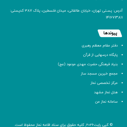
آدرس: پسـتی تهران، خیابان طالقانی، میدان فلسطین، پلاک 387 کدپستی:
۱۴۱۶۷۱۳۸۱۱
پیوندها
دفتر مقام معظم رهبری
پایگاه درسهایی از قرآن
بنیاد فرهنگی حضرت مهدی موعود (عج)
مجمع خیرین مسجد ساز
مرکز تخصصی نماز
هتل نماز مشهد
سامانه نماز من
© کپی رایت2026, کلیه حقوق برای ستاد اقامه
نماز
محفوظ است.