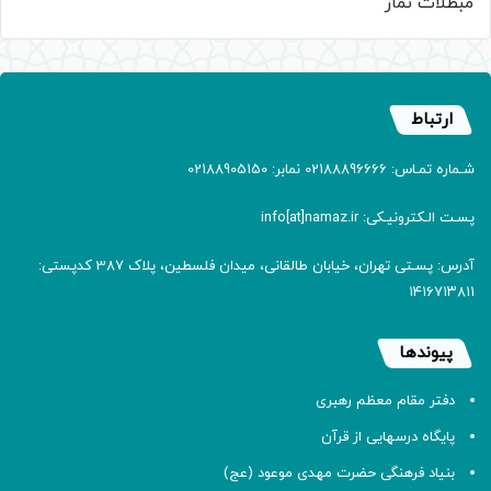
مبطلات نماز
ارتباط
شـماره تمـاس: 02188896666 نمابر: 02188905150
پسـت الـکترونیـکی: info[at]namaz.ir
آدرس: پسـتی تهران، خیابان طالقانی، میدان فلسطین، پلاک 387 کدپستی:
۱۴۱۶۷۱۳۸۱۱
پیوندها
دفتر مقام معظم رهبری
پایگاه درسهایی از قرآن
بنیاد فرهنگی حضرت مهدی موعود (عج)