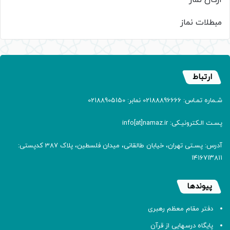
مبطلات نماز
ارتباط
شـماره تمـاس: 02188896666 نمابر: 02188905150
پسـت الـکترونیـکی: info[at]namaz.ir
آدرس: پسـتی تهران، خیابان طالقانی، میدان فلسطین، پلاک 387 کدپستی:
۱۴۱۶۷۱۳۸۱۱
پیوندها
دفتر مقام معظم رهبری
پایگاه درسهایی از قرآن