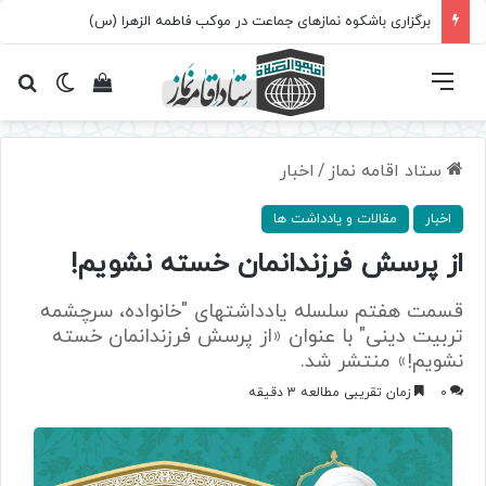
برگزاری باشکوه نمازهای جماعت در موکب فاطمه الزهرا (س)
فهرست
تغییر پ
مشاهده سبد 
جس
ستاد اقامه نماز
/
اخبار
اخبار
مقالات و یادداشت ها
از پرسش فرزندانمان خسته نشویم!
قسمت هفتم سلسله یادداشتهای "خانواده، سرچشمه
تربیت دینی" با عنوان «از پرسش فرزندانمان خسته
نشویم!» منتشر شد.
0
زمان تقریبی مطالعه 3 دقیقه