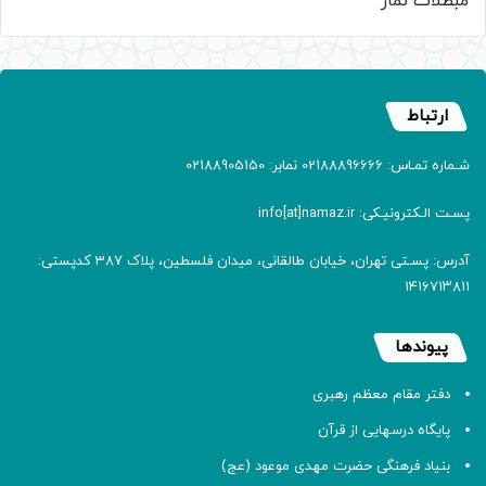
مبطلات نماز
ارتباط
شـماره تمـاس: 02188896666 نمابر: 02188905150
پسـت الـکترونیـکی: info[at]namaz.ir
آدرس: پسـتی تهران، خیابان طالقانی، میدان فلسطین، پلاک 387 کدپستی:
۱۴۱۶۷۱۳۸۱۱
پیوندها
دفتر مقام معظم رهبری
پایگاه درسهایی از قرآن
بنیاد فرهنگی حضرت مهدی موعود (عج)