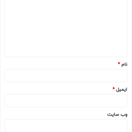
د
ی
د
گ
ا
ه
*
نام
*
ایمیل
*
وب‌ سایت