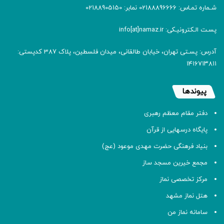
شـماره تمـاس: 02188896666 نمابر: 02188905150
پسـت الـکترونیـکی: info[at]namaz.ir
آدرس: پسـتی تهران، خیابان طالقانی، میدان فلسطین، پلاک 387 کدپستی:
۱۴۱۶۷۱۳۸۱۱
پیوندها
دفتر مقام معظم رهبری
پایگاه درسهایی از قرآن
بنیاد فرهنگی حضرت مهدی موعود (عج)
مجمع خیرین مسجد ساز
مرکز تخصصی نماز
هتل نماز مشهد
سامانه نماز من