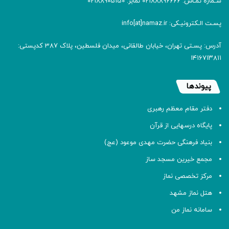
شـماره تمـاس: 02188896666 نمابر: 02188905150
پسـت الـکترونیـکی: info[at]namaz.ir
آدرس: پسـتی تهران، خیابان طالقانی، میدان فلسطین، پلاک 387 کدپستی:
۱۴۱۶۷۱۳۸۱۱
پیوندها
دفتر مقام معظم رهبری
پایگاه درسهایی از قرآن
بنیاد فرهنگی حضرت مهدی موعود (عج)
مجمع خیرین مسجد ساز
مرکز تخصصی نماز
هتل نماز مشهد
سامانه نماز من