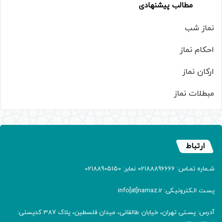
مطالب پیشنهادی
نماز شب
احکام نماز
ارکان نماز
مبطلات نماز
ارتباط
شـماره تمـاس: 02188896666 نمابر: 02188905150
پسـت الـکترونیـکی: info[at]namaz.ir
آدرس: پسـتی تهران، خیابان طالقانی، میدان فلسطین، پلاک 387 کدپستی: