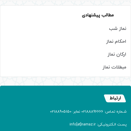
مطالب پیشنهادی
نماز شب
احکام نماز
ارکان نماز
مبطلات نماز
ارتباط
شـماره تمـاس: 02188896666 نمابر: 02188905150
پسـت الـکترونیـکی: info[at]namaz.ir