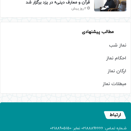
قرآن و معارف دینی» در یزد برگزار شد
2 روز پیش
مطالب پیشنهادی
نماز شب
احکام نماز
ارکان نماز
مبطلات نماز
ارتباط
شـماره تمـاس: 02188896666 نمابر: 02188905150