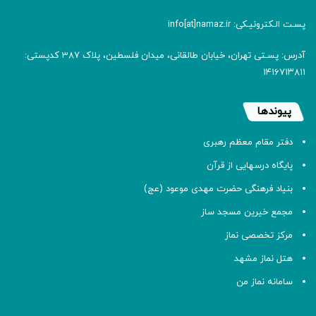
پسـت الـکترونیـکی: info[at]namaz.ir
آدرس: پسـتی تهران، خیابان طالقانی، میدان فلسطین، پلاک 387 کدپستی:
۱۴۱۶۷۱۳۸۱۱
پیوندها
دفتر مقام معظم رهبری
پایگاه درسهایی از قرآن
بنیاد فرهنگی حضرت مهدی موعود (عج)
مجمع خیرین مسجد ساز
مرکز تخصصی نماز
هتل نماز مشهد
سامانه نماز من