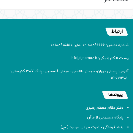
مبطلات نماز
ارتباط
شـماره تمـاس: 02188896666 نمابر: 02188905150
پسـت الـکترونیـکی: info[at]namaz.ir
آدرس: پسـتی تهران، خیابان طالقانی، میدان فلسطین، پلاک 387 کدپستی:
۱۴۱۶۷۱۳۸۱۱
پیوندها
دفتر مقام معظم رهبری
پایگاه درسهایی از قرآن
بنیاد فرهنگی حضرت مهدی موعود (عج)