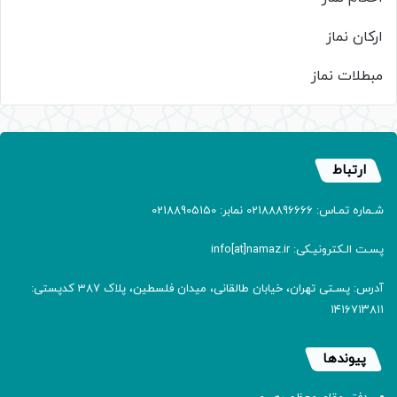
ارکان نماز
مبطلات نماز
ارتباط
شـماره تمـاس: 02188896666 نمابر: 02188905150
پسـت الـکترونیـکی: info[at]namaz.ir
آدرس: پسـتی تهران، خیابان طالقانی، میدان فلسطین، پلاک 387 کدپستی:
۱۴۱۶۷۱۳۸۱۱
پیوندها