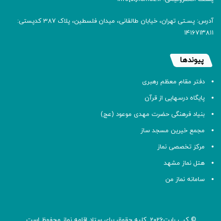
آدرس: پسـتی تهران، خیابان طالقانی، میدان فلسطین، پلاک 387 کدپستی:
۱۴۱۶۷۱۳۸۱۱
پیوندها
دفتر مقام معظم رهبری
پایگاه درسهایی از قرآن
بنیاد فرهنگی حضرت مهدی موعود (عج)
مجمع خیرین مسجد ساز
مرکز تخصصی نماز
هتل نماز مشهد
سامانه نماز من
© کپی رایت2026, کلیه حقوق برای ستاد اقامه
نماز
محفوظ است.