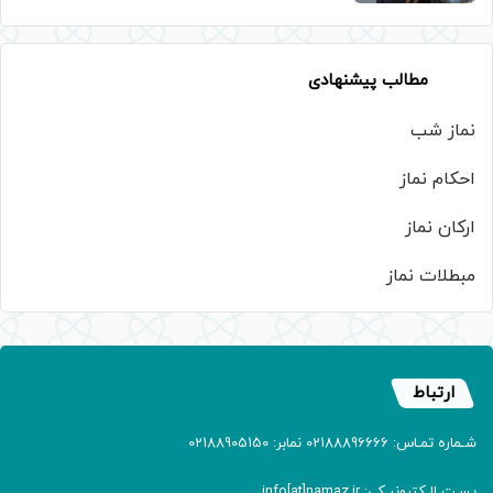
مطالب پیشنهادی
نماز شب
احکام نماز
ارکان نماز
مبطلات نماز
ارتباط
شـماره تمـاس: 02188896666 نمابر: 02188905150
پسـت الـکترونیـکی: info[at]namaz.ir