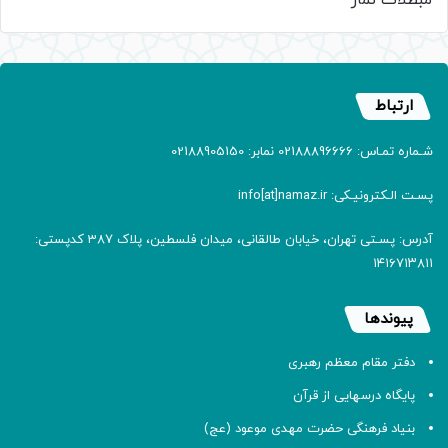
ارتباط
شـماره تمـاس: 02188896666 نمابر: 02188905150
پسـت الـکترونیـکی: info[at]namaz.ir
آدرس: پسـتی تهران، خیابان طالقانی، میدان فلسطین، پلاک 387 کدپستی:
۱۴۱۶۷۱۳۸۱۱
پیوندها
دفتر مقام معظم رهبری
پایگاه درسهایی از قرآن
بنیاد فرهنگی حضرت مهدی موعود (عج)