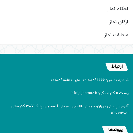
احکام نماز
ارکان نماز
مبطلات نماز
ارتباط
شـماره تمـاس: 02188896666 نمابر: 02188905150
پسـت الـکترونیـکی: info[at]namaz.ir
آدرس: پسـتی تهران، خیابان طالقانی، میدان فلسطین، پلاک 387 کدپستی:
۱۴۱۶۷۱۳۸۱۱
پیوندها