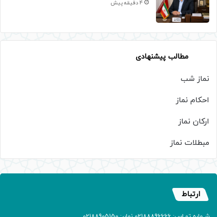
4 دقیقه پیش
مطالب پیشنهادی
نماز شب
احکام نماز
ارکان نماز
مبطلات نماز
ارتباط
شـماره تمـاس: 02188896666 نمابر: 02188905150