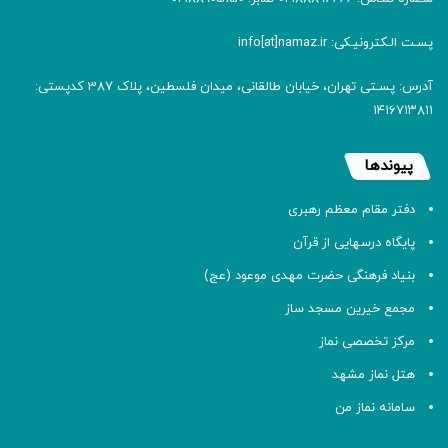
پسـت الـکترونیـکی: info[at]namaz.ir
آدرس: پسـتی تهران، خیابان طالقانی، میدان فلسطین، پلاک 387 کدپستی:
۱۴۱۶۷۱۳۸۱۱
پیوندها
دفتر مقام معظم رهبری
پایگاه درسهایی از قرآن
بنیاد فرهنگی حضرت مهدی موعود (عج)
مجمع خیرین مسجد ساز
مرکز تخصصی نماز
هتل نماز مشهد
سامانه نماز من