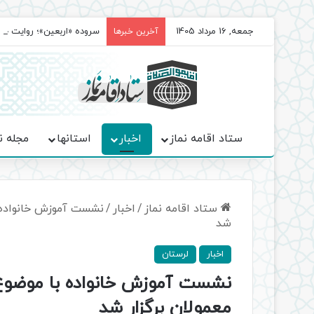
جمعه, 16 مرداد 1405
سروده‌ «اربعین»؛ روایت ح
آخرین خبرها
ستاد اقامه نماز
اخبار
استانها
مجله ن
ستاد اقامه نماز
/
اخبار
/
نشست آموزش خانواده ب
شد
اخبار
لرستان
نشست آموزش خانواده با موضوع
معمولان برگزار شد