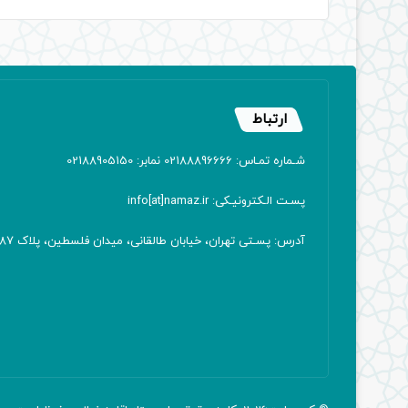
ارتباط
شـماره تمـاس: 02188896666 نمابر: 02188905150
پسـت الـکترونیـکی: info[at]namaz.ir
آدرس: پسـتی تهران، خیابان طالقانی، میدان فلسطین، پلاک 387 کدپستی: ۱۴۱۶۷۱۳۸۱۱