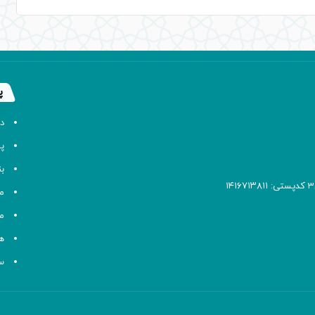
پ
د
پا
ب
م
م
ه
سا