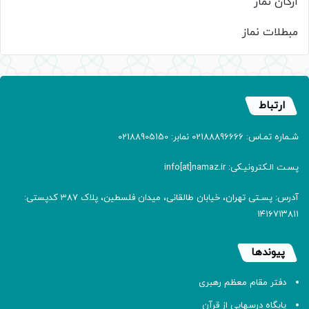
ارکان نماز
مبطلات نماز
ارتباط
شـماره تمـاس: 02188896666 نمابر: 02188905150
پسـت الـکترونیـکی: info[at]namaz.ir
آدرس: پسـتی تهران، خیابان طالقانی، میدان فلسطین، پلاک 387 کدپستی:
۱۴۱۶۷۱۳۸۱۱
پیوندها
دفتر مقام معظم رهبری
پایگاه درسهایی از قرآن